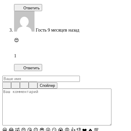
Ответить
Гость
9 месяцев назад
😍
1
Ответить
Спойлер
😀
😂
🤣
😍
😘
😊
😎
😜
😏
😭
😡
👍
👎
❤️
🔥
💯