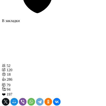
В закладки
💩
52
🤣
120
😠
18
👍
286
🤯
79
🥰
94
❤️
197